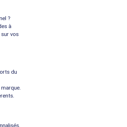
nel ?
des à
 sur vos
orts du
e marque.
rents.
nalisés.