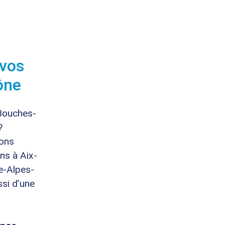
 vos
ône
 Bouches-
?
ions
ns à Aix-
e-Alpes-
ssi d’une