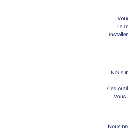
Vous
Le r
install
Nous i
Ces outi
Vous 
Nous pr