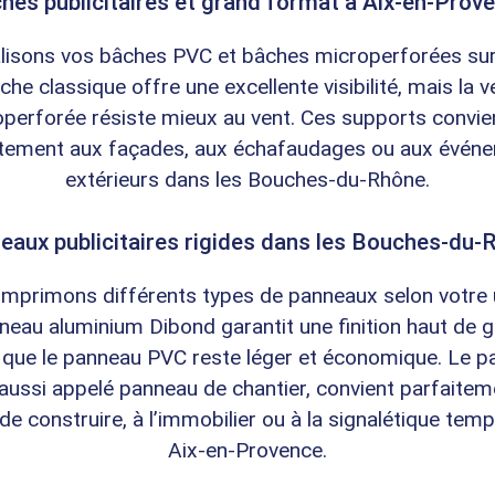
hes publicitaires et grand format à Aix-en-Prov
lisons vos bâches PVC et bâches microperforées su
che classique offre une excellente visibilité, mais la v
perforée résiste mieux au vent. Ces supports convi
itement aux façades, aux échafaudages ou aux évén
extérieurs dans les Bouches-du-Rhône.
eaux publicitaires rigides dans les Bouches-du-
imprimons différents types de panneaux selon votre 
neau aluminium Dibond garantit une finition haut de
 que le panneau PVC reste léger et économique. Le 
 aussi appelé panneau de chantier, convient parfaite
de construire, à l’immobilier ou à la signalétique temp
Aix-en-Provence.