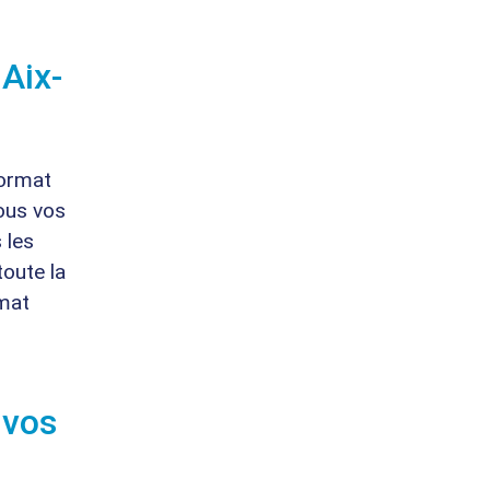
Aix-
format
tous vos
 les
toute la
mat
 vos