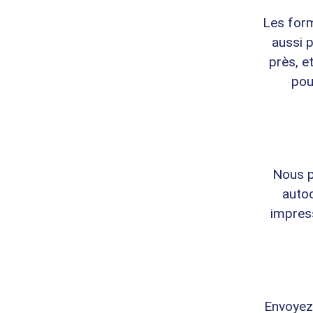
Les form
aussi 
près, e
pou
Nous p
autoc
impress
Envoyez-