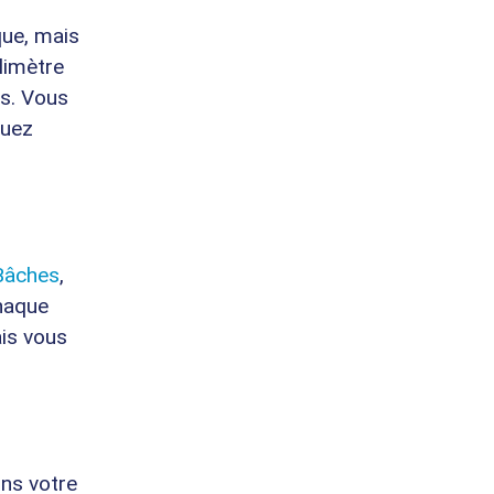
que, mais
limètre
es. Vous
quez
Bâches
,
chaque
ais vous
ons votre