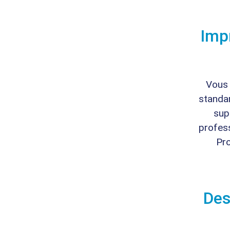
Imp
Vous 
standar
sup
profess
Pr
Des