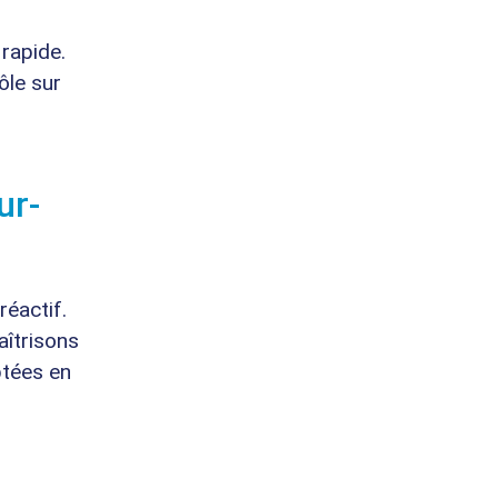
 rapide.
ôle sur
ur-
éactif.
aîtrisons
ptées en